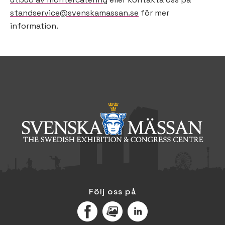
standservice@svenskamassan.se
för mer
information.
Följ oss på
Facebook
MediaPortal
LinkedIn