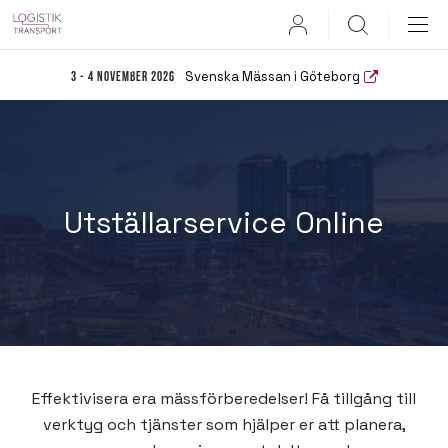
User
Search
Svenska Mässan i Göteborg
3 - 4 november 2026
Utställarservice Online
Effektivisera era mässförberedelser! Få tillgång till
verktyg och tjänster som hjälper er att planera,